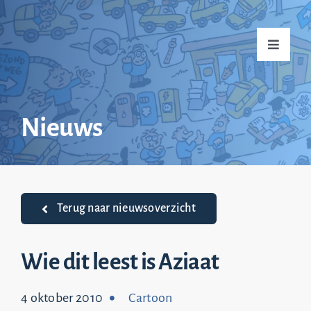
Ga
naar
Toggle
inhoud
Navigati
Home
Nieuws
Over mij
Praktijkvoorbeelden
Terug naar nieuwsoverzicht
Nieuws
Wie dit leest is Aziaat
4 oktober 2010
Cartoon
Top 20