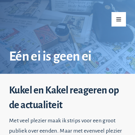
Ga
naar
Toggle
inhoud
Navigati
Home
Eén ei is geen ei
Over mij
Kukel en Kakel reageren op
Praktijkvoorbeelden
de actualiteit
Nieuws
Met veel plezier maak ik strips voor een groot
Top 20
publiek over eenden. Maar met evenveel plezier