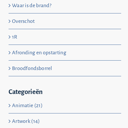
Waar is de brand?
Overschot
1R
Afronding en opstarting
Broodfondsborrel
Categorieën
Animatie (21)
Artwork (14)