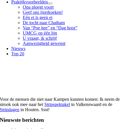
Praktijkvoorbeelden
Opa ploegt voort
Geef ons ijzerkoeken!
Eén ei is geen ei
De tocht naar Chatham
Van “Poe hee” en “Dag hoor”
UMCG op één lijn
U vraagt, ik schrijf
Aanwezigheid gewenst
Nieuws
Top 20
Voor de mensen die niet naar Kampen kunnen komen: Ik neem de
strook ook mee naar het
Stripspektakel
in Valkenswaard en de
Stripdagen
in Houten. Ssst!
Nieuwste berichten