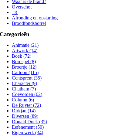
Waar is de brand?
Overschot
1R
Afronding en opstarting
Broodfondsborrel
Categorieën
Animatie (21)
Artwork (14)
Boek (72)
Bordspel (8)
Broertje (12)
Cartoon (115)
Centsprent (35)
Character (9)
Chatham (7)
Coevorden (62)
Column (6)
De Ruyter (72)
Dirkjan (14)
Diversen (89)
Donald Duck (35)
Eefenement (50)
Eigen werk (34)