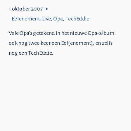
1 oktober 2007
Eefenement
,
Live
,
Opa
,
TechEddie
Vele Opa’s getekend in het nieuwe Opa-album,
ook nog twee keer een Eef(enement), en zelfs
nog een TechEddie.