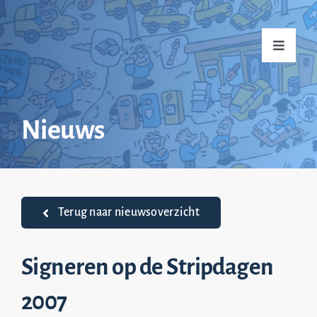
Ga
naar
Toggle
inhoud
Navigati
Home
Nieuws
Over mij
Praktijkvoorbeelden
Terug naar nieuwsoverzicht
Nieuws
Signeren op de Stripdagen
2007
Top 20