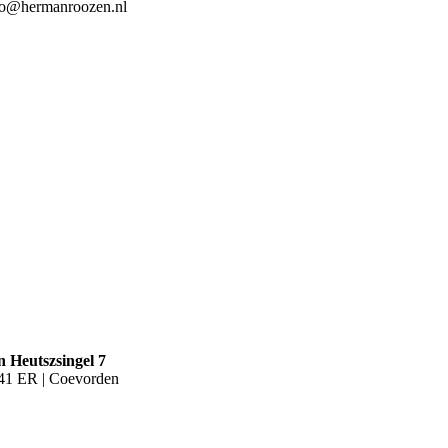
fo@hermanroozen.nl
n Heutszsingel 7
41 ER | Coevorden