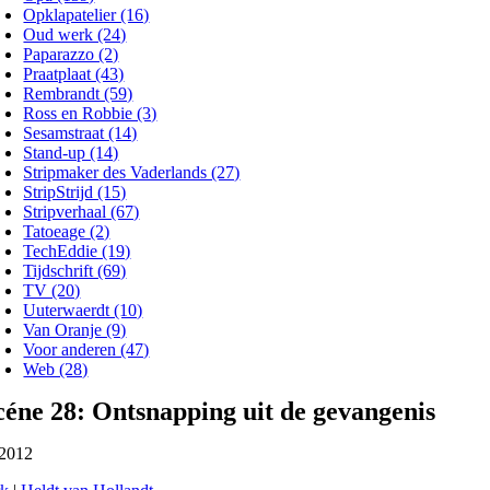
Opklapatelier (16)
Oud werk (24)
Paparazzo (2)
Praatplaat (43)
Rembrandt (59)
Ross en Robbie (3)
Sesamstraat (14)
Stand-up (14)
Stripmaker des Vaderlands (27)
StripStrijd (15)
Stripverhaal (67)
Tatoeage (2)
TechEddie (19)
Tijdschrift (69)
TV (20)
Uuterwaerdt (10)
Van Oranje (9)
Voor anderen (47)
Web (28)
céne 28: Ontsnapping uit de gevangenis
 2012