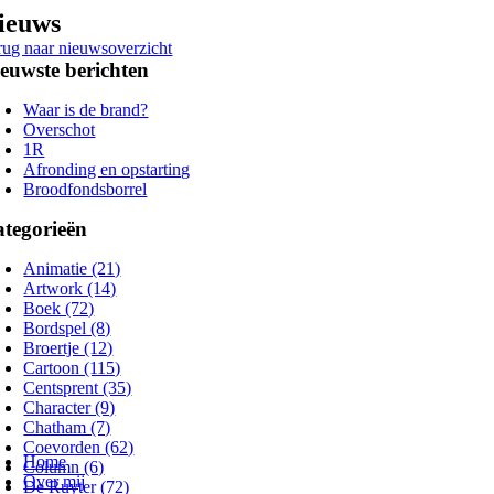
Ga
ieuws
naar
rug naar nieuwsoverzicht
inhoud
euwste berichten
Waar is de brand?
Overschot
1R
Afronding en opstarting
Broodfondsborrel
tegorieën
Animatie (21)
Artwork (14)
Boek (72)
Bordspel (8)
Broertje (12)
Cartoon (115)
Centsprent (35)
Character (9)
Chatham (7)
oggle
Coevorden (62)
avigation
Home
Column (6)
Over mij
De Ruyter (72)