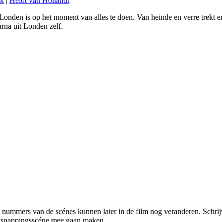
rk
|
Heldt van Hollandt
 Londen is op het moment van alles te doen. Van heinde en verre trekt e
arna uit Londen zelf.
 nummers van de scénes kunnen later in de film nog veranderen. Schrijv
tsnappingsscéne mee gaan maken.