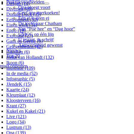
Praktijkvoorbeelden
Dirkjan (14)
Opa ploegt voort
Diversen (89)
Geef ons ijzerkoeken!
Donald Duck (35)
Eén ei is geen ei
Eefenement (50)
De tocht naar Chatham
Eigen werk (34)
Van “Poe hee” en “Dag hoor”
Eppo (19)
UMCG op één lijn
Expositie (27)
U vraagt, ik schrijf
Gans en Geesje (9)
Aanwezigheid gewenst
Gelegenheden (42)
Nieuws
Hansken (6)
Top 20
Heldt van Hollandt (132)
Ikoon (6)
ntact opnemen
Illustratie (109)
In de media (52)
Infographic (5)
JJendeK (15)
Kaartje (24)
Kleurplaat (12)
Kloosterveen (16)
Krant (27)
Kukel en Kakel (21)
Live (121)
Logo (34)
Lustrum (13)
Opa (139)