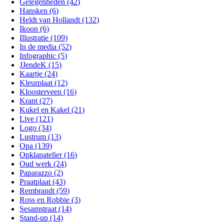
Gelegenheden (42)
Hansken (6)
Heldt van Hollandt (132)
Ikoon (6)
Illustratie (109)
In de media (52)
Infographic (5)
JJendeK (15)
Kaartje (24)
Kleurplaat (12)
Kloosterveen (16)
Krant (27)
Kukel en Kakel (21)
Live (121)
Logo (34)
Lustrum (13)
Opa (139)
Opklapatelier (16)
Oud werk (24)
Paparazzo (2)
Praatplaat (43)
Rembrandt (59)
Ross en Robbie (3)
Sesamstraat (14)
Stand-up (14)