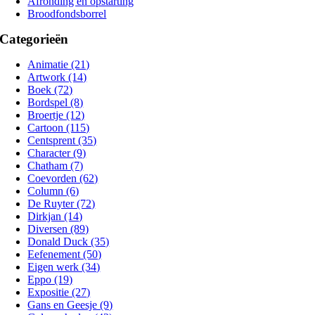
Afronding en opstarting
Broodfondsborrel
Categorieën
Animatie (21)
Artwork (14)
Boek (72)
Bordspel (8)
Broertje (12)
Cartoon (115)
Centsprent (35)
Character (9)
Chatham (7)
Coevorden (62)
Column (6)
De Ruyter (72)
Dirkjan (14)
Diversen (89)
Donald Duck (35)
Eefenement (50)
Eigen werk (34)
Eppo (19)
Expositie (27)
Gans en Geesje (9)