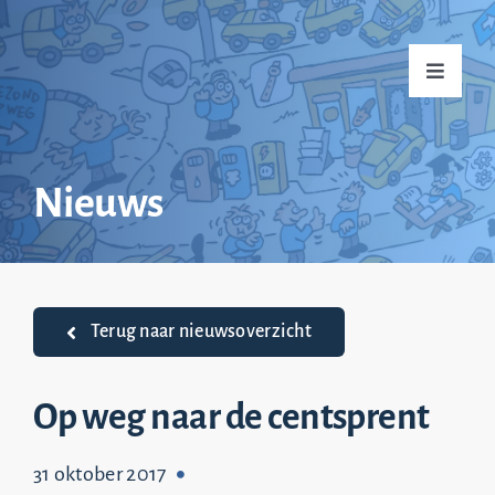
Ga
naar
Toggle
inhoud
Navigati
Home
Nieuws
Over mij
Praktijkvoorbeelden
Terug naar nieuwsoverzicht
Nieuws
Op weg naar de centsprent
31 oktober 2017
Top 20