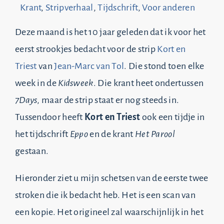
Krant
,
Stripverhaal
,
Tijdschrift
,
Voor anderen
Deze maand is het 10 jaar geleden dat ik voor het
eerst strookjes bedacht voor de strip
Kort en
Triest
van
Jean-Marc van Tol
. Die stond toen elke
week in de
Kidsweek
. Die krant heet ondertussen
7Days
, maar de strip staat er nog steeds in.
Tussendoor heeft
Kort en Triest
ook een tijdje in
het tijdschrift
Eppo
en de krant
Het Parool
gestaan.
Hieronder ziet u mijn schetsen van de eerste twee
stroken die ik bedacht heb. Het is een scan van
een kopie. Het origineel zal waarschijnlijk in het