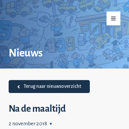
Ga
naar
Toggle
inhoud
Navigati
Home
Nieuws
Over mij
Praktijkvoorbeelden
Terug naar nieuwsoverzicht
Nieuws
Na de maaltijd
2 november 2018
Top 20