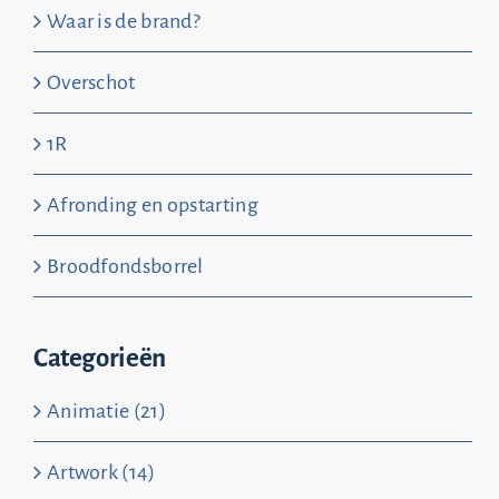
Waar is de brand?
Overschot
1R
Afronding en opstarting
Broodfondsborrel
Categorieën
Animatie (21)
Artwork (14)