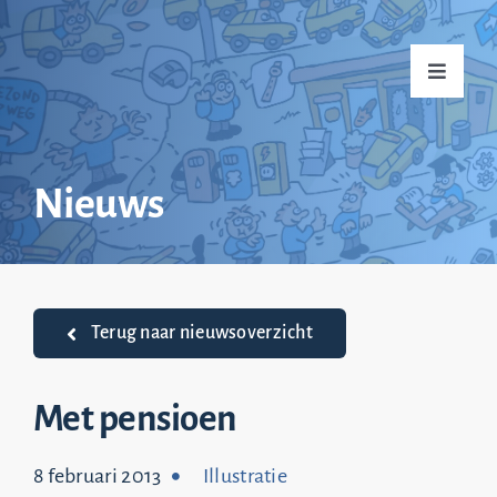
Ga
naar
Toggle
inhoud
Navigati
Home
Nieuws
Over mij
Praktijkvoorbeelden
Terug naar nieuwsoverzicht
Nieuws
Met pensioen
8 februari 2013
Illustratie
Top 20