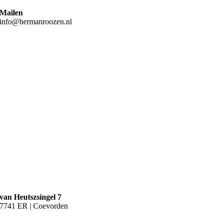
Mailen
info@hermanroozen.nl
van Heutszsingel 7
7741 ER | Coevorden