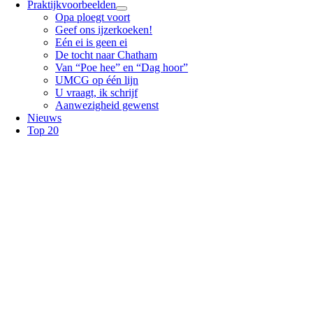
Praktijkvoorbeelden
Opa ploegt voort
Geef ons ijzerkoeken!
Eén ei is geen ei
De tocht naar Chatham
Van “Poe hee” en “Dag hoor”
UMCG op één lijn
U vraagt, ik schrijf
Aanwezigheid gewenst
Nieuws
Top 20