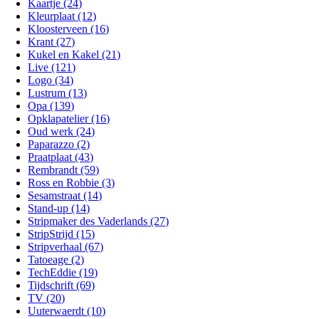
Kaartje (24)
Kleurplaat (12)
Kloosterveen (16)
Krant (27)
Kukel en Kakel (21)
Live (121)
Logo (34)
Lustrum (13)
Opa (139)
Opklapatelier (16)
Oud werk (24)
Paparazzo (2)
Praatplaat (43)
Rembrandt (59)
Ross en Robbie (3)
Sesamstraat (14)
Stand-up (14)
Stripmaker des Vaderlands (27)
StripStrijd (15)
Stripverhaal (67)
Tatoeage (2)
TechEddie (19)
Tijdschrift (69)
TV (20)
Uuterwaerdt (10)