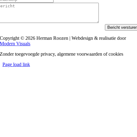
Bericht versture
Copyright © 2026 Herman Roozen | Webdesign & realisatie door
Modern Visuals
Zonder toegevoegde privacy, algemene voorwaarden of cookies
Page load link
Ga
naar
de
bovenkant