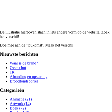
De illustratie hierboven staan in iets andere vorm op de website. Zoek
het verschil!
Doe mee aan de ’toukomst’. Maak het verschil!
Nieuwste berichten
Waar is de brand?
Overschot
1R
Afronding en opstarting
Broodfondsborrel
Categorieën
Animatie (21)
Artwork (14)
Boek (72)