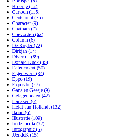
Bordspel (8)
Broertje (12)
Cartoon (115)
Centsprent (35)
Character (9)
Chatham (7)
Coevorden (62)
Column (6)
De Ruyter (72)
Dirkjan (14)
Diversen (89)
Donald Duck (35)
Eefenement (50)
Eigen werk (34)
Eppo (19)
Expositie (27)
Gans en Geesje (9)
Gelegenheden (42)
Hansken (6)
Heldt van Hollandt (132)
Ikoon (6)
Illustratie (109)
In de media (52)
Infographic (5)
JJendeK (15)