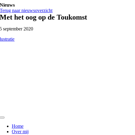
Ga
Nieuws
naar
Terug naar nieuwsoverzicht
inhoud
Met het oog op de Toukomst
5 september 2020
llustratie
Toggle
Navigation
Home
Over mij