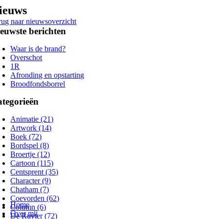
Ga
ieuws
naar
rug naar nieuwsoverzicht
inhoud
euwste berichten
Waar is de brand?
Overschot
1R
Afronding en opstarting
Broodfondsborrel
tegorieën
Animatie (21)
Artwork (14)
Boek (72)
Bordspel (8)
Broertje (12)
Cartoon (115)
Centsprent (35)
Character (9)
Chatham (7)
oggle
Coevorden (62)
avigation
Home
Column (6)
Over mij
De Ruyter (72)