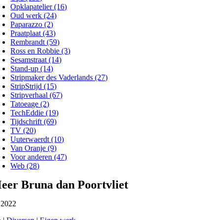
Opklapatelier (16)
Oud werk (24)
Paparazzo (2)
Praatplaat (43)
Rembrandt (59)
Ross en Robbie (3)
Sesamstraat (14)
Stand-up (14)
Stripmaker des Vaderlands (27)
StripStrijd (15)
Stripverhaal (67)
Tatoeage (2)
TechEddie (19)
Tijdschrift (69)
TV (20)
Uuterwaerdt (10)
Van Oranje (9)
Voor anderen (47)
Web (28)
eer Bruna dan Poortvliet
 2022