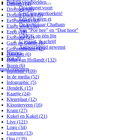
Praktijkvoorbeelden
Dirkjan (14)
Opa ploegt voort
Diversen (89)
Geef ons ijzerkoeken!
Donald Duck (35)
Eén ei is geen ei
Eefenement (50)
De tocht naar Chatham
Eigen werk (34)
Van “Poe hee” en “Dag hoor”
Eppo (19)
UMCG op één lijn
Expositie (27)
U vraagt, ik schrijf
Gans en Geesje (9)
Aanwezigheid gewenst
Gelegenheden (42)
Nieuws
Hansken (6)
Top 20
Heldt van Hollandt (132)
Ikoon (6)
ntact opnemen
Illustratie (109)
In de media (52)
Infographic (5)
JJendeK (15)
Kaartje (24)
Kleurplaat (12)
Kloosterveen (16)
Krant (27)
Kukel en Kakel (21)
Live (121)
Logo (34)
Lustrum (13)
Opa (139)