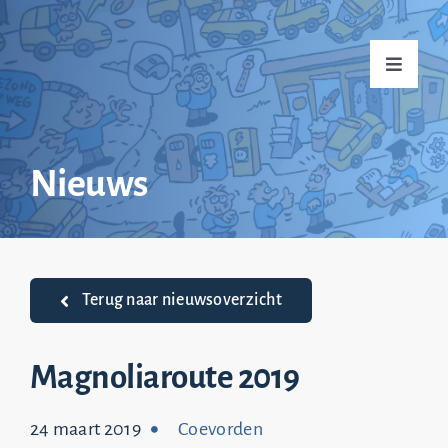
Ga
naar
Toggle
inhoud
Navigati
Home
Nieuws
Over mij
Praktijkvoorbeelden
Terug naar nieuwsoverzicht
Nieuws
Magnoliaroute 2019
24 maart 2019
Coevorden
Top 20