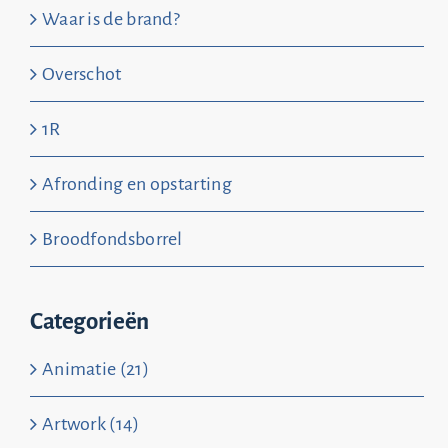
Waar is de brand?
Overschot
1R
Afronding en opstarting
Broodfondsborrel
Categorieën
Animatie (21)
Artwork (14)