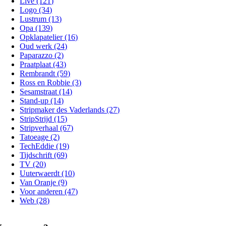
Live (121)
Logo (34)
Lustrum (13)
Opa (139)
Opklapatelier (16)
Oud werk (24)
Paparazzo (2)
Praatplaat (43)
Rembrandt (59)
Ross en Robbie (3)
Sesamstraat (14)
Stand-up (14)
Stripmaker des Vaderlands (27)
StripStrijd (15)
Stripverhaal (67)
Tatoeage (2)
TechEddie (19)
Tijdschrift (69)
TV (20)
Uuterwaerdt (10)
Van Oranje (9)
Voor anderen (47)
Web (28)