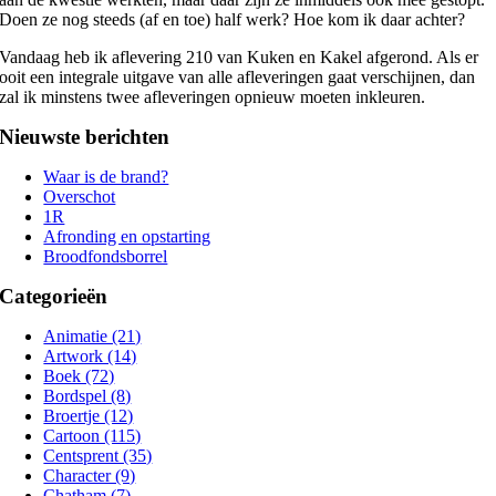
Doen ze nog steeds (af en toe) half werk? Hoe kom ik daar achter?
Vandaag heb ik aflevering 210 van Kuken en Kakel afgerond. Als er
ooit een integrale uitgave van alle afleveringen gaat verschijnen, dan
zal ik minstens twee afleveringen opnieuw moeten inkleuren.
Nieuwste berichten
Waar is de brand?
Overschot
1R
Afronding en opstarting
Broodfondsborrel
Categorieën
Animatie (21)
Artwork (14)
Boek (72)
Bordspel (8)
Broertje (12)
Cartoon (115)
Centsprent (35)
Character (9)
Chatham (7)