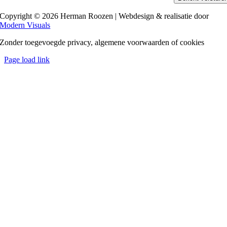
Copyright © 2026 Herman Roozen | Webdesign & realisatie door
Modern Visuals
Zonder toegevoegde privacy, algemene voorwaarden of cookies
Page load link
Ga
naar
de
bovenkant