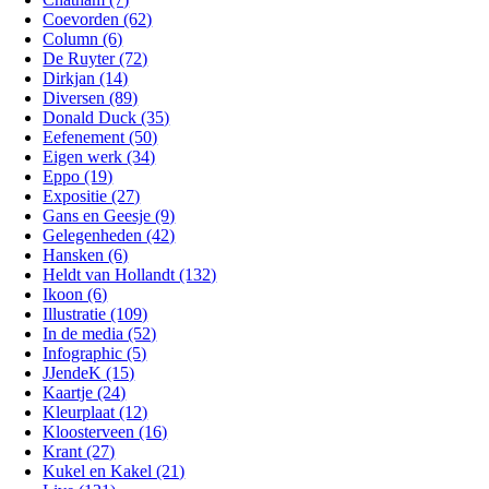
Coevorden (62)
Column (6)
De Ruyter (72)
Dirkjan (14)
Diversen (89)
Donald Duck (35)
Eefenement (50)
Eigen werk (34)
Eppo (19)
Expositie (27)
Gans en Geesje (9)
Gelegenheden (42)
Hansken (6)
Heldt van Hollandt (132)
Ikoon (6)
Illustratie (109)
In de media (52)
Infographic (5)
JJendeK (15)
Kaartje (24)
Kleurplaat (12)
Kloosterveen (16)
Krant (27)
Kukel en Kakel (21)