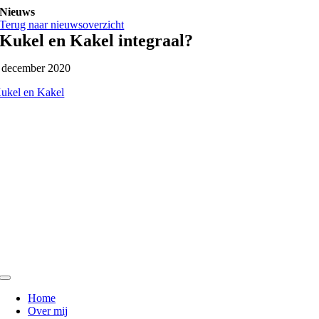
Ga
Nieuws
naar
Terug naar nieuwsoverzicht
inhoud
Kukel en Kakel integraal?
 december 2020
ukel en Kakel
Toggle
Navigation
Home
Over mij