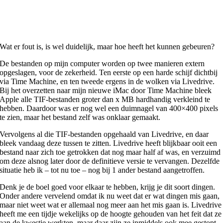
Wat er fout is, is wel duidelijk, maar hoe heeft het kunnen gebeuren?
De bestanden op mijn computer worden op twee manieren extern
opgeslagen, voor de zekerheid. Ten eerste op een harde schijf dichtbij
via Time Machine, en ten tweede ergens in de wolken via Livedrive.
Bij het overzetten naar mijn nieuwe iMac door Time Machine bleek
Apple alle TIF-bestanden groter dan x MB hardhandig verkleind te
hebben. Daardoor was er nog wel een duimnagel van 400×400 pixels
te zien, maar het bestand zelf was onklaar gemaakt.
Vervolgens al die TIF-bestanden opgehaald van Livedrive, en daar
bleek vandaag deze tussen te zitten. Livedrive heeft blijkbaar ooit een
bestand naar zich toe getrokken dat nog maar half af was, en verzuimd
om deze alsnog later door de definitieve versie te vervangen. Dezelfde
situatie heb ik – tot nu toe – nog bij 1 ander bestand aangetroffen.
Denk je de boel goed voor elkaar te hebben, krijg je dit soort dingen.
Onder andere vervelend omdat ik nu weet dat er wat dingen mis gaan,
maar niet weet wat er allemaal nog meer aan het mis gaan is. Livedrive
heeft me een tijdje wekelijks op de hoogte gehouden van het feit dat ze
aan de kwestie werkten, maar daar zijn ze inmiddels ook mee gestopt.