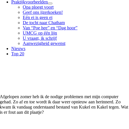
Praktijkvoorbeelden
Opa ploegt voort
Geef ons ijzerkoeken!
Eén ei is geen ei
De tocht naar Chatham
Van “Poe hee” en “Dag hoor”
UMCG op één lijn
U vraagt, ik schrijf
Aanwezigheid gewenst
Nieuws
Top 20
Afgelopen zomer heb ik de nodige problemen met mijn computer
gehad. Zo af en toe wordt ik daar weer opnieuw aan herinnerd. Zo
kwam ik vandaag onderstaand bestand van Kukel en Kakel tegen. Wat
is er fout aan dit plaatje?