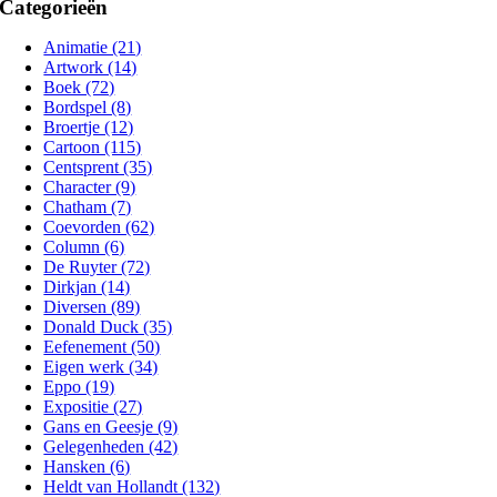
Categorieën
Animatie (21)
Artwork (14)
Boek (72)
Bordspel (8)
Broertje (12)
Cartoon (115)
Centsprent (35)
Character (9)
Chatham (7)
Coevorden (62)
Column (6)
De Ruyter (72)
Dirkjan (14)
Diversen (89)
Donald Duck (35)
Eefenement (50)
Eigen werk (34)
Eppo (19)
Expositie (27)
Gans en Geesje (9)
Gelegenheden (42)
Hansken (6)
Heldt van Hollandt (132)