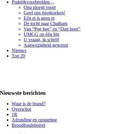
Praktijkvoorbeelden
Opa ploegt voort
Geef ons ijzerkoeken!
Eén ei is geen ei
De tocht naar Chatham
Van “Poe hee” en “Dag hoor”
UMCG op één lijn
U vraagt, ik schrijf
Aanwezigheid gewenst
Nieuws
Top 20
Nieuwste berichten
Waar is de brand?
Overschot
1R
Afronding en opstarting
Broodfondsborrel