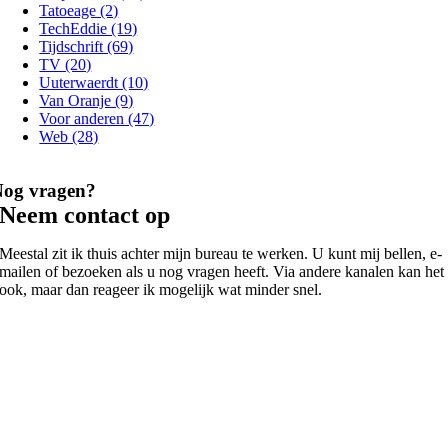
Tatoeage (2)
TechEddie (19)
Tijdschrift (69)
TV (20)
Uuterwaerdt (10)
Van Oranje (9)
Voor anderen (47)
Web (28)
Nog vragen?
Neem contact op
Meestal zit ik thuis achter mijn bureau te werken. U kunt mij bellen, e-
mailen of bezoeken als u nog vragen heeft. Via andere kanalen kan het
ook, maar dan reageer ik mogelijk wat minder snel.