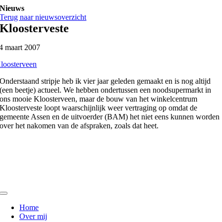
Ga
Nieuws
naar
Terug naar nieuwsoverzicht
inhoud
Kloosterveste
4 maart 2007
loosterveen
Onderstaand stripje heb ik vier jaar geleden gemaakt en is nog altijd
(een beetje) actueel. We hebben ondertussen een noodsupermarkt in
ons mooie Kloosterveen, maar de bouw van het winkelcentrum
Kloosterveste loopt waarschijnlijk weer vertraging op omdat de
gemeente Assen en de uitvoerder (BAM) het niet eens kunnen worden
over het nakomen van de afspraken, zoals dat heet.
Toggle
Navigation
Home
Over mij