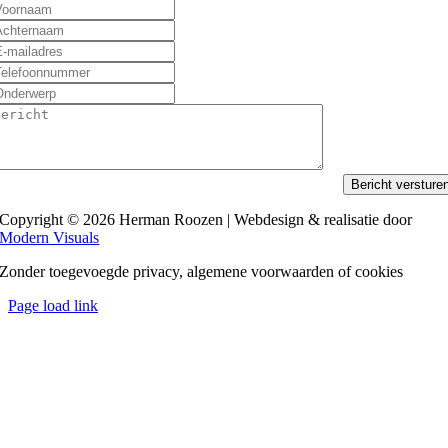
Bericht versture
Copyright © 2026 Herman Roozen | Webdesign & realisatie door
Modern Visuals
Zonder toegevoegde privacy, algemene voorwaarden of cookies
Page load link
Ga
naar
de
bovenkant