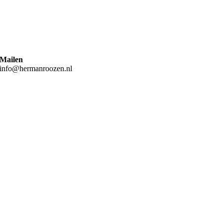
Mailen
info@hermanroozen.nl