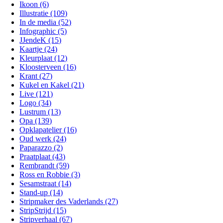
Ikoon (6)
Illustratie (109)
In de media (52)
Infographic (5)
JJendeK (15)
Kaartje (24)
Kleurplaat (12)
Kloosterveen (16)
Krant (27)
Kukel en Kakel (21)
Live (121)
Logo (34)
Lustrum (13)
Opa (139)
Opklapatelier (16)
Oud werk (24)
Paparazzo (2)
Praatplaat (43)
Rembrandt (59)
Ross en Robbie (3)
Sesamstraat (14)
Stand-up (14)
Stripmaker des Vaderlands (27)
StripStrijd (15)
Stripverhaal (67)