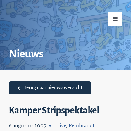
Ga
naar
Toggle
inhoud
Navigati
Home
Nieuws
Over mij
Praktijkvoorbeelden
Terug naar nieuwsoverzicht
Nieuws
Kamper Stripspektakel
6 augustus 2009
Live
,
Rembrandt
Top 20