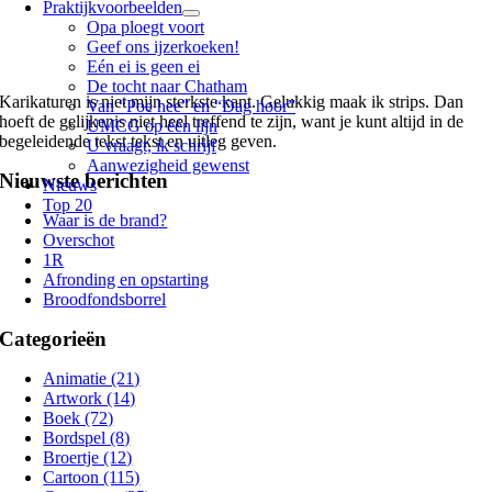
Praktijkvoorbeelden
Opa ploegt voort
Geef ons ijzerkoeken!
Eén ei is geen ei
De tocht naar Chatham
Karikaturen is niet mijn sterkste kant. Gelukkig maak ik strips. Dan
Van “Poe hee” en “Dag hoor”
hoeft de gelijkenis niet heel treffend te zijn, want je kunt altijd in de
UMCG op één lijn
begeleidende tekst tekst en uitleg geven.
U vraagt, ik schrijf
Aanwezigheid gewenst
Nieuwste berichten
Nieuws
Top 20
Waar is de brand?
Overschot
1R
Afronding en opstarting
Broodfondsborrel
Categorieën
Animatie (21)
Artwork (14)
Boek (72)
Bordspel (8)
Broertje (12)
Cartoon (115)