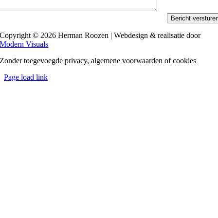
Bericht versture
Copyright © 2026 Herman Roozen | Webdesign & realisatie door
Modern Visuals
Zonder toegevoegde privacy, algemene voorwaarden of cookies
Page load link
Ga
naar
de
bovenkant