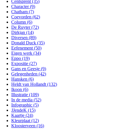
Centsprent (35)
Character (9)
Chatham (7)
Coevorden (62)
Column (6)
De Ruyter (72)
Dirkjan (14)
Diversen (89)
Donald Duck (35)
Eefenement (50)
Eigen werk (34)
Eppo (19)
Expositie (27)
Gans en Geesje (9)
Gelegenheden (42)
Hansken (6)
Heldt van Hollandt (132)
Ikoon (6)
Illustratie (109)
In de media (52)
Infographic (5)
JJendeK (15)
Kaartje (24)
Kleurplaat (12)
Kloosterveen (16)