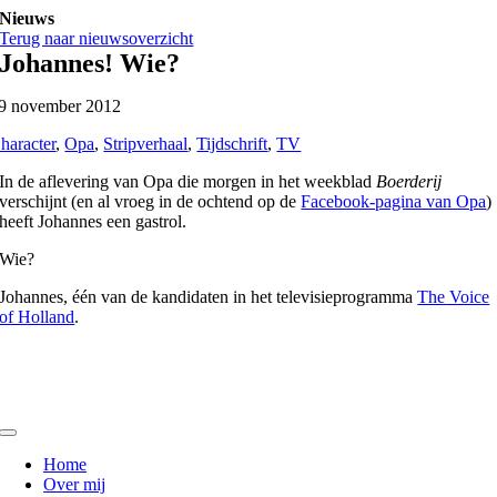
Ga
Nieuws
naar
Terug naar nieuwsoverzicht
inhoud
Johannes! Wie?
9 november 2012
haracter
,
Opa
,
Stripverhaal
,
Tijdschrift
,
TV
In de aflevering van Opa die morgen in het weekblad
Boerderij
verschijnt (en al vroeg in de ochtend op de
Facebook-pagina van Opa
)
heeft Johannes een gastrol.
Wie?
Johannes, één van de kandidaten in het televisieprogramma
The Voice
of Holland
.
Toggle
Navigation
Home
Over mij