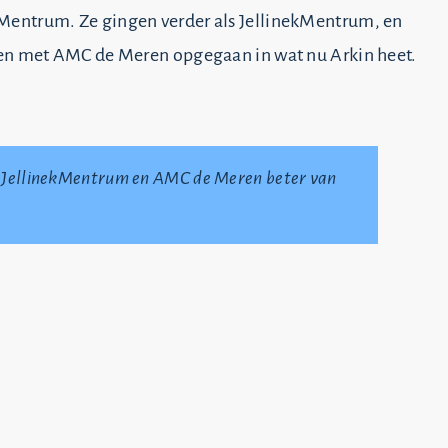
Mentrum. Ze gingen verder als JellinekMentrum, en
en met AMC de Meren opgegaan in wat nu Arkin heet.
van JellinekMentrum en AMC de Meren beter van