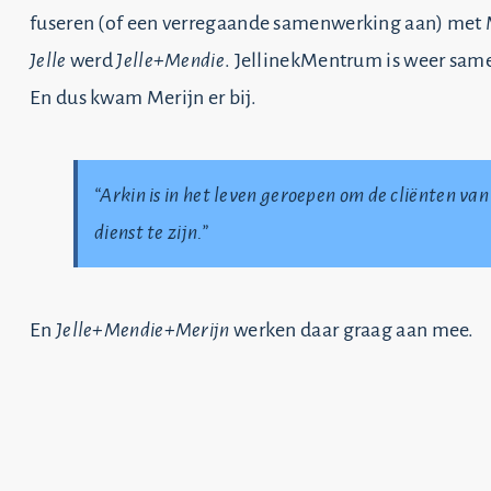
fuseren (of een verregaande samenwerking aan) met 
Jelle
werd
Jelle+Mendie
. JellinekMentrum is weer sam
En dus kwam Merijn er bij.
“Arkin is in het leven geroepen om de cliënten 
dienst te zijn.”
En
Jelle+Mendie+Merijn
werken daar graag aan mee.