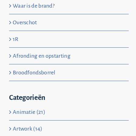
Waar is de brand?
Overschot
1R
Afronding en opstarting
Broodfondsborrel
Categorieën
Animatie (21)
Artwork (14)