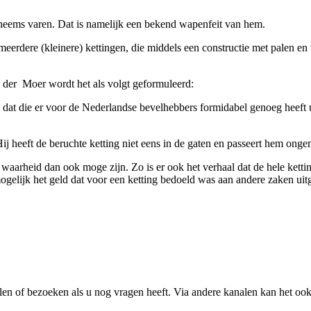
Theems varen. Dat is namelijk een bekend wapenfeit van hem.
n meerdere (kleinere) kettingen, die middels een constructie met palen e
der Moer wordt het als volgt geformuleerd:
fel dat die er voor de Nederlandse bevelhebbers formidabel genoeg heeft
j heeft de beruchte ketting niet eens in de gaten en passeert hem ongem
aarheid dan ook moge zijn. Zo is er ook het verhaal dat de hele kettin
mogelijk het geld dat voor een ketting bedoeld was aan andere zaken ui
ailen of bezoeken als u nog vragen heeft. Via andere kanalen kan het oo