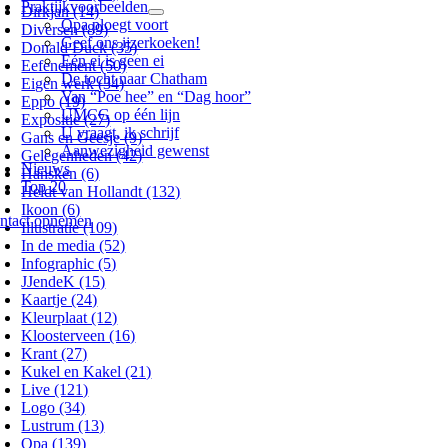
Praktijkvoorbeelden
Dirkjan (14)
Opa ploegt voort
Diversen (89)
Geef ons ijzerkoeken!
Donald Duck (35)
Eén ei is geen ei
Eefenement (50)
De tocht naar Chatham
Eigen werk (34)
Van “Poe hee” en “Dag hoor”
Eppo (19)
UMCG op één lijn
Expositie (27)
U vraagt, ik schrijf
Gans en Geesje (9)
Aanwezigheid gewenst
Gelegenheden (42)
Nieuws
Hansken (6)
Top 20
Heldt van Hollandt (132)
Ikoon (6)
ntact opnemen
Illustratie (109)
In de media (52)
Infographic (5)
JJendeK (15)
Kaartje (24)
Kleurplaat (12)
Kloosterveen (16)
Krant (27)
Kukel en Kakel (21)
Live (121)
Logo (34)
Lustrum (13)
Opa (139)