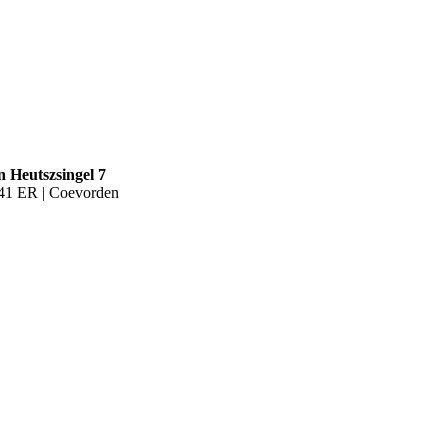
n Heutszsingel 7
41 ER | Coevorden