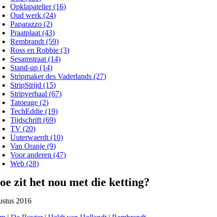
Opklapatelier (16)
Oud werk (24)
Paparazzo (2)
Praatplaat (43)
Rembrandt (59)
Ross en Robbie (3)
Sesamstraat (14)
Stand-up (14)
Stripmaker des Vaderlands (27)
StripStrijd (15)
Stripverhaal (67)
Tatoeage (2)
TechEddie (19)
Tijdschrift (69)
TV (20)
Uuterwaerdt (10)
Van Oranje (9)
Voor anderen (47)
Web (28)
oe zit het nou met die ketting?
ustus 2016