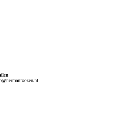
ilen
fo@hermanroozen.nl