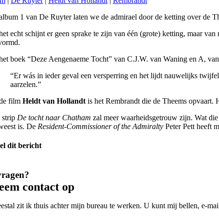
am
|
De Ruyter
|
Heldt van Hollandt
|
Rembrandt
 album 1 van De Ruyter laten we de admirael door de ketting over de 
 het echt schijnt er geen sprake te zijn van één (grote) ketting, maar va
vormd.
 het boek “Deze Aengenaeme Tocht” van C.J.W. van Waning en A, van 
“Er wás in ieder geval een versperring en het lijdt nauwelijks twij
aarzelen.”
 de film
Heldt van Hollandt
is het Rembrandt die de Theems opvaart. Hi
 strip
De tocht naar Chatham
zal meer waarheidsgetrouw zijn. Wat die w
weest is. De
Resident-Commissioner of the Admiralty
Peter Pett heeft 
el dit bericht
vragen?
eem contact op
estal zit ik thuis achter mijn bureau te werken. U kunt mij bellen, e-m