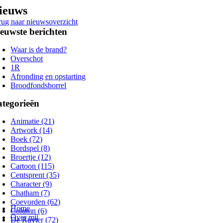
Ga
ieuws
naar
rug naar nieuwsoverzicht
inhoud
euwste berichten
Waar is de brand?
Overschot
1R
Afronding en opstarting
Broodfondsborrel
tegorieën
Animatie (21)
Artwork (14)
Boek (72)
Bordspel (8)
Broertje (12)
Cartoon (115)
Centsprent (35)
Character (9)
Chatham (7)
oggle
Coevorden (62)
avigation
Home
Column (6)
Over mij
De Ruyter (72)