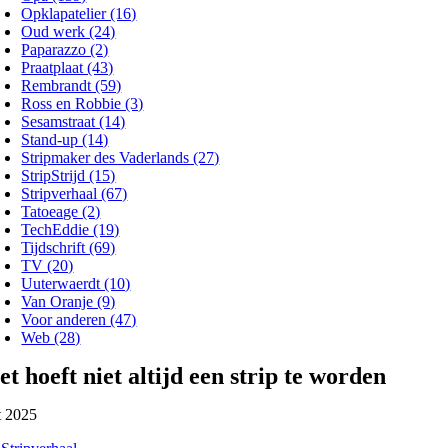
Opklapatelier (16)
Oud werk (24)
Paparazzo (2)
Praatplaat (43)
Rembrandt (59)
Ross en Robbie (3)
Sesamstraat (14)
Stand-up (14)
Stripmaker des Vaderlands (27)
StripStrijd (15)
Stripverhaal (67)
Tatoeage (2)
TechEddie (19)
Tijdschrift (69)
TV (20)
Uuterwaerdt (10)
Van Oranje (9)
Voor anderen (47)
Web (28)
et hoeft niet altijd een strip te worden
t 2025