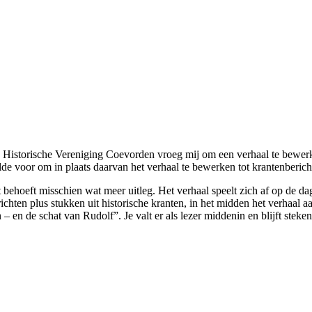
 Historische Vereniging Coevorden vroeg mij om een verhaal te bewerken
elde voor om in plaats daarvan het verhaal te bewerken tot krantenberich
t behoeft misschien wat meer uitleg. Het verhaal speelt zich af op de 
richten plus stukken uit historische kranten, in het midden het verhaa
 – en de schat van Rudolf”. Je valt er als lezer middenin en blijft stek