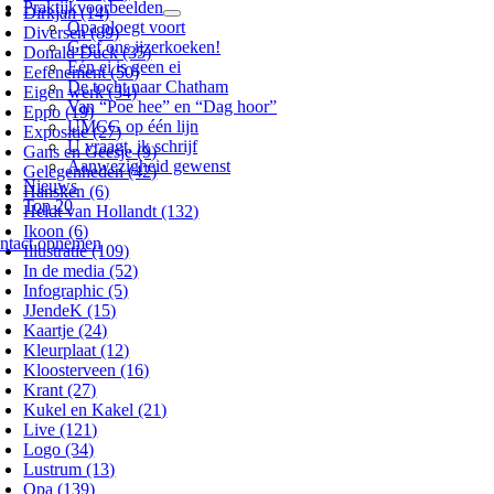
Praktijkvoorbeelden
Dirkjan (14)
Opa ploegt voort
Diversen (89)
Geef ons ijzerkoeken!
Donald Duck (35)
Eén ei is geen ei
Eefenement (50)
De tocht naar Chatham
Eigen werk (34)
Van “Poe hee” en “Dag hoor”
Eppo (19)
UMCG op één lijn
Expositie (27)
U vraagt, ik schrijf
Gans en Geesje (9)
Aanwezigheid gewenst
Gelegenheden (42)
Nieuws
Hansken (6)
Top 20
Heldt van Hollandt (132)
Ikoon (6)
ntact opnemen
Illustratie (109)
In de media (52)
Infographic (5)
JJendeK (15)
Kaartje (24)
Kleurplaat (12)
Kloosterveen (16)
Krant (27)
Kukel en Kakel (21)
Live (121)
Logo (34)
Lustrum (13)
Opa (139)