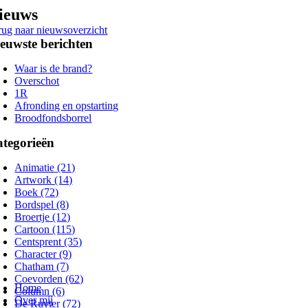
Ga
ieuws
naar
rug naar nieuwsoverzicht
inhoud
euwste berichten
Waar is de brand?
Overschot
1R
Afronding en opstarting
Broodfondsborrel
tegorieën
Animatie (21)
Artwork (14)
Boek (72)
Bordspel (8)
Broertje (12)
Cartoon (115)
Centsprent (35)
Character (9)
Chatham (7)
oggle
Coevorden (62)
avigation
Home
Column (6)
Over mij
De Ruyter (72)