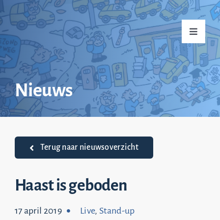
Ga
naar
Toggle
inhoud
Navigati
Home
Nieuws
Over mij
Praktijkvoorbeelden
Terug naar nieuwsoverzicht
Nieuws
Haast is geboden
17 april 2019
Live
,
Stand-up
Top 20