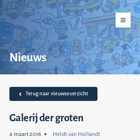
Ga
naar
Toggle
inhoud
Navigati
Home
Nieuws
Over mij
Praktijkvoorbeelden
Terug naar nieuwsoverzicht
Nieuws
Galerij der groten
4 maart 2016
Heldt van Hollandt
Top 20