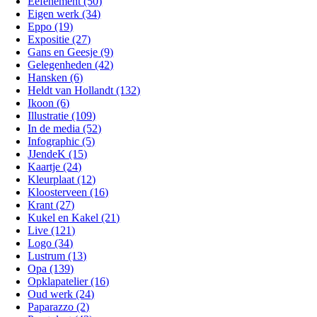
Eefenement (50)
Eigen werk (34)
Eppo (19)
Expositie (27)
Gans en Geesje (9)
Gelegenheden (42)
Hansken (6)
Heldt van Hollandt (132)
Ikoon (6)
Illustratie (109)
In de media (52)
Infographic (5)
JJendeK (15)
Kaartje (24)
Kleurplaat (12)
Kloosterveen (16)
Krant (27)
Kukel en Kakel (21)
Live (121)
Logo (34)
Lustrum (13)
Opa (139)
Opklapatelier (16)
Oud werk (24)
Paparazzo (2)