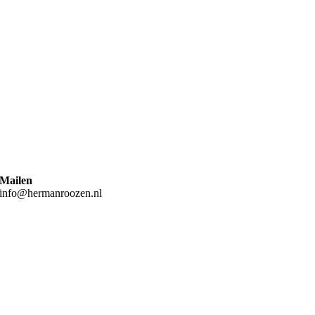
Mailen
info@hermanroozen.nl