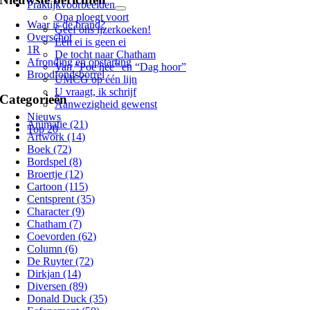
Praktijkvoorbeelden
Opa ploegt voort
Waar is de brand?
Geef ons ijzerkoeken!
Overschot
Eén ei is geen ei
1R
De tocht naar Chatham
Afronding en opstarting
Van “Poe hee” en “Dag hoor”
Broodfondsborrel
UMCG op één lijn
U vraagt, ik schrijf
Categorieën
Aanwezigheid gewenst
Nieuws
Animatie (21)
Top 20
Artwork (14)
Boek (72)
Bordspel (8)
Broertje (12)
Cartoon (115)
Centsprent (35)
Character (9)
Chatham (7)
Coevorden (62)
Column (6)
De Ruyter (72)
Dirkjan (14)
Diversen (89)
Donald Duck (35)