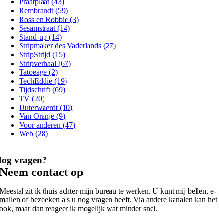
Praatplaat (43)
Rembrandt (59)
Ross en Robbie (3)
Sesamstraat (14)
Stand-up (14)
Stripmaker des Vaderlands (27)
StripStrijd (15)
Stripverhaal (67)
Tatoeage (2)
TechEddie (19)
Tijdschrift (69)
TV (20)
Uuterwaerdt (10)
Van Oranje (9)
Voor anderen (47)
Web (28)
Nog vragen?
Neem contact op
Meestal zit ik thuis achter mijn bureau te werken. U kunt mij bellen, e-
mailen of bezoeken als u nog vragen heeft. Via andere kanalen kan het
ook, maar dan reageer ik mogelijk wat minder snel.