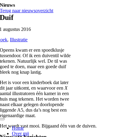
Ga
Nieuws
naar
Terug naar nieuwsoverzicht
inhoud
Duif
1 augustus 2016
oek
,
Illustratie
Opeens kwam er een spoedklusje
tussendoor. Of ik een duiventil wilde
tekenen. Natuurlijk wel. De til was
goed te doen, maar een goede duif
bleek nog knap lastig.
Het is voor een kinderboek dat later
dit jaar uitkomt, en waarvoor een
X
aantal illustratoren één kamer in een
huis mag tekenen. Het worden twee
naast elkaar gelegen doorlopende
liggende A5, dus da’s nog best een
eigenaardige maat.
Toggle
Het wordt vast mooi. Bijgaand één van de duiven.
Navigation
Home
Over mij
Nieuwste berichten