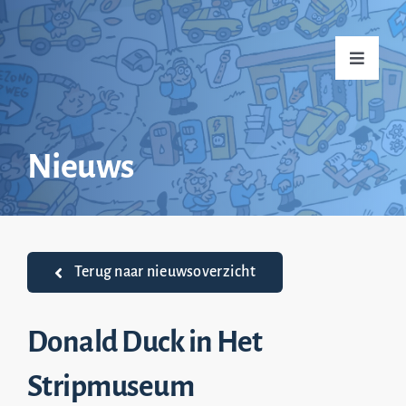
Ga
naar
Toggle
inhoud
Navigati
Home
Nieuws
Over mij
Praktijkvoorbeelden
Terug naar nieuwsoverzicht
Nieuws
Donald Duck in Het
Stripmuseum
Top 20