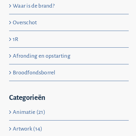
Waar is de brand?
Overschot
1R
Afronding en opstarting
Broodfondsborrel
Categorieën
Animatie (21)
Artwork (14)