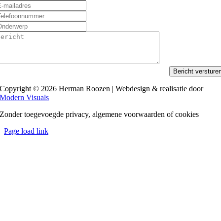
Bericht versture
Copyright © 2026 Herman Roozen | Webdesign & realisatie door
Modern Visuals
Zonder toegevoegde privacy, algemene voorwaarden of cookies
Page load link
Ga
naar
de
bovenkant