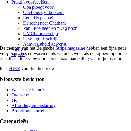
Praktijkvoorbeelden
Opa ploegt voort
Geef ons ijzerkoeken!
Eén ei is geen ei
De tocht naar Chatham
Van “Poe hee” en “Dag hoor”
UMCG op één lijn
U vraagt, ik schrijf
Aanwezigheid gewenst
De mensen van het Belgische
Stripelmagazine
hebben een fijne neus
Nieuws
voor nieuwtjes en waren er als vanouds weer als de kippen bij om per
Top 20
e-mail een interview af te nemen naar aanleiding van mijn lustrum.
Klik
HIER
voor het interview.
Nieuwste berichten
Waar is de brand?
Overschot
1R
Afronding en opstarting
Broodfondsborrel
Categorieën