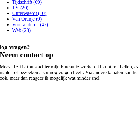
Tijdschrift (69)
TV (20)
Uuterwaerdt (10)
Van Oranje (9)
Voor anderen (47)
Web (28)
Nog vragen?
Neem contact op
Meestal zit ik thuis achter mijn bureau te werken. U kunt mij bellen, e-
mailen of bezoeken als u nog vragen heeft. Via andere kanalen kan het
ook, maar dan reageer ik mogelijk wat minder snel.