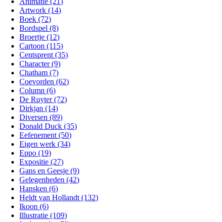
Animatie (21)
Artwork (14)
Boek (72)
Bordspel (8)
Broertje (12)
Cartoon (115)
Centsprent (35)
Character (9)
Chatham (7)
Coevorden (62)
Column (6)
De Ruyter (72)
Dirkjan (14)
Diversen (89)
Donald Duck (35)
Eefenement (50)
Eigen werk (34)
Eppo (19)
Expositie (27)
Gans en Geesje (9)
Gelegenheden (42)
Hansken (6)
Heldt van Hollandt (132)
Ikoon (6)
Illustratie (109)