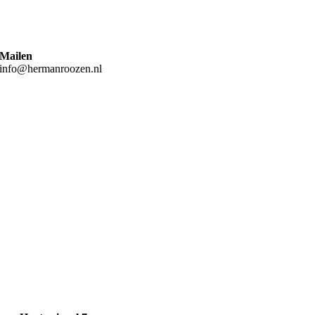
Mailen
info@hermanroozen.nl