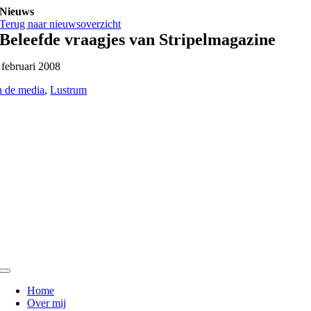
Ga
Nieuws
naar
Terug naar nieuwsoverzicht
inhoud
Beleefde vraagjes van Stripelmagazine
 februari 2008
n de media
,
Lustrum
Toggle
Navigation
Home
Over mij