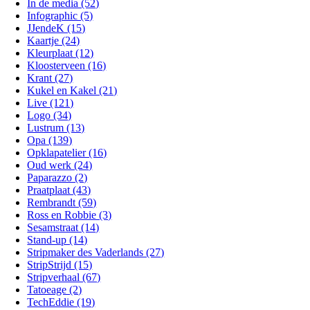
In de media (52)
Infographic (5)
JJendeK (15)
Kaartje (24)
Kleurplaat (12)
Kloosterveen (16)
Krant (27)
Kukel en Kakel (21)
Live (121)
Logo (34)
Lustrum (13)
Opa (139)
Opklapatelier (16)
Oud werk (24)
Paparazzo (2)
Praatplaat (43)
Rembrandt (59)
Ross en Robbie (3)
Sesamstraat (14)
Stand-up (14)
Stripmaker des Vaderlands (27)
StripStrijd (15)
Stripverhaal (67)
Tatoeage (2)
TechEddie (19)