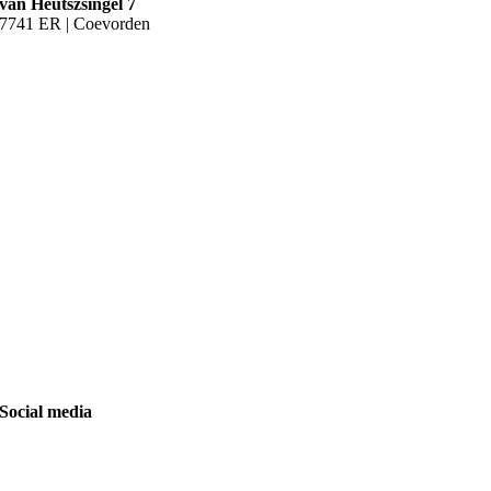
van Heutszsingel 7
7741 ER | Coevorden
Social media