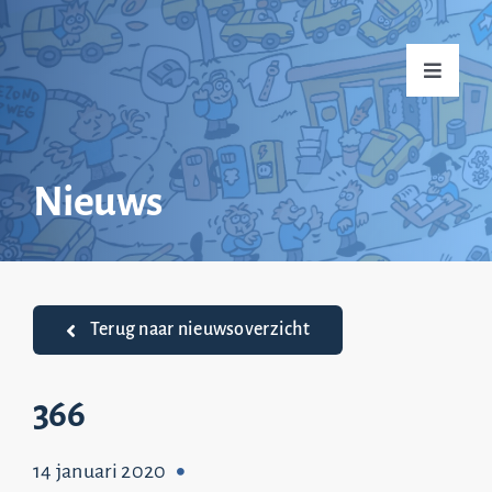
Ga
naar
Toggle
inhoud
Navigati
Home
Nieuws
Over mij
Praktijkvoorbeelden
Terug naar nieuwsoverzicht
Nieuws
366
14 januari 2020
Top 20