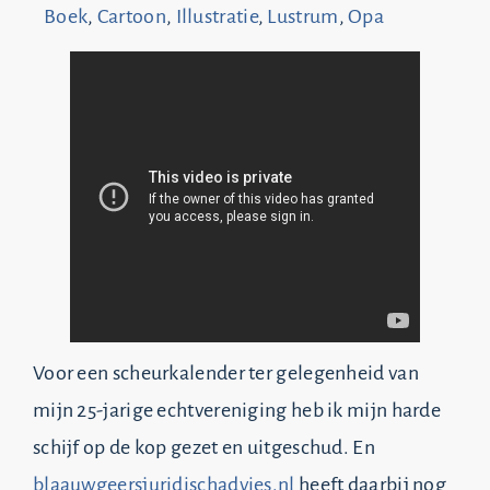
Boek
,
Cartoon
,
Illustratie
,
Lustrum
,
Opa
Voor een scheurkalender ter gelegenheid van
mijn 25-jarige echtvereniging heb ik mijn harde
schijf op de kop gezet en uitgeschud. En
blaauwgeersjuridischadvies.nl
heeft daarbij nog