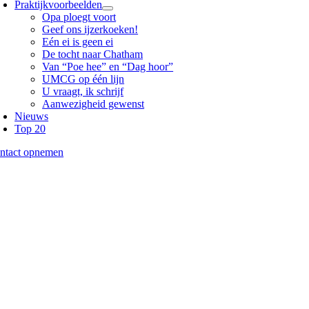
Praktijkvoorbeelden
Opa ploegt voort
Geef ons ijzerkoeken!
Eén ei is geen ei
De tocht naar Chatham
Van “Poe hee” en “Dag hoor”
UMCG op één lijn
U vraagt, ik schrijf
Aanwezigheid gewenst
Nieuws
Top 20
ntact opnemen