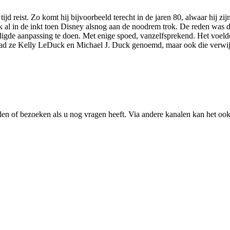
 reist. Zo komt hij bijvoorbeeld terecht in de jaren 80, alwaar hij zijn
k al in de inkt toen Disney alsnog aan de noodrem trok. De reden was d
digde aanpassing te doen. Met enige spoed, vanzelfsprekend. Het voelde
ad ze Kelly LeDuck en Michael J. Duck genoemd, maar ook die verwijzin
ailen of bezoeken als u nog vragen heeft. Via andere kanalen kan het oo