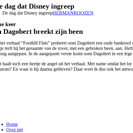
Ga
e dag dat Disney ingreep
naar
De dag dat Disney ingreep
HERMANROOZEN
inhoud
ne keer
Dagobert breekt zijn been
 het verhaal “Foothill Flats” probeert oom Dagobert een oude bankroof op 
tje treft hij het geraamte van de rover, met een gebroken been, aan. He
snog aangepast. In de aangepaste versie komt oom Dagobert in een lege 
 haalt toch een beetje de angel uit het verhaal. Met name omdat het lot v
arom? En waar is hij daarna gebleven? Daar weet ik dus ook het antwoor
oggle
avigation
Home
Over mij