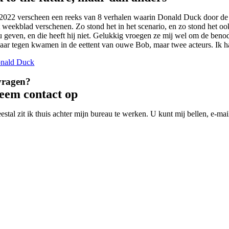
 2022 verscheen een reeks van 8 verhalen waarin Donald Duck door de tijd
t weekblad verschenen. Zo stond het in het scenario, en zo stond het oo
u geven, en die heeft hij niet. Gelukkig vroegen ze mij wel om de beno
kaar tegen kwamen in de eettent van ouwe Bob, maar twee acteurs. Ik h
nald Duck
vragen?
eem contact op
estal zit ik thuis achter mijn bureau te werken. U kunt mij bellen, e-m