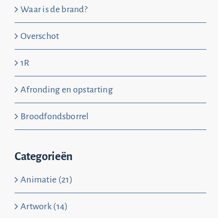
Waar is de brand?
Overschot
1R
Afronding en opstarting
Broodfondsborrel
Categorieën
Animatie (21)
Artwork (14)