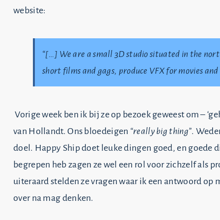
website:
“[…] We are a small 3D studio situated in the n
short films and gags, produce VFX for movies and T
Vorige week ben ik bij ze op bezoek geweest om – ‘gehe
van Hollandt. Ons bloedeigen
“really big thing”
. Weder
doel. Happy Ship doet leuke dingen goed, en goede di
begrepen heb zagen ze wel een rol voor zichzelf als 
uiteraard stelden ze vragen waar ik een antwoord op
over na mag denken.