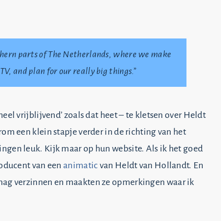
orthern parts of The Netherlands, where we make
V, and plan for our really big things.”
el vrijblijvend’ zoals dat heet – te kletsen over Heldt
om een klein stapje verder in de richting van het
ngen leuk. Kijk maar op hun website. Als ik het goed
producent van een
animatic
van Heldt van Hollandt. En
 mag verzinnen en maakten ze opmerkingen waar ik