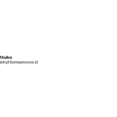
Mailen
info@hermanroozen.nl