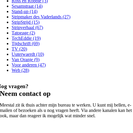
Ross en Robbie (3)
Sesamstraat (14)
Stand-up (14)
Stripmaker des Vaderlands (27)
StripStrijd (15)
Stripverhaal (67)
Tatoeage (2)
TechEddie (19)
Tijdschrift (69)
TV (20)
Uuterwaerdt (10)
Van Oranje (9)
Voor anderen (47)
Web (28)
Nog vragen?
Neem contact op
Meestal zit ik thuis achter mijn bureau te werken. U kunt mij bellen, e-
mailen of bezoeken als u nog vragen heeft. Via andere kanalen kan het
ook, maar dan reageer ik mogelijk wat minder snel.