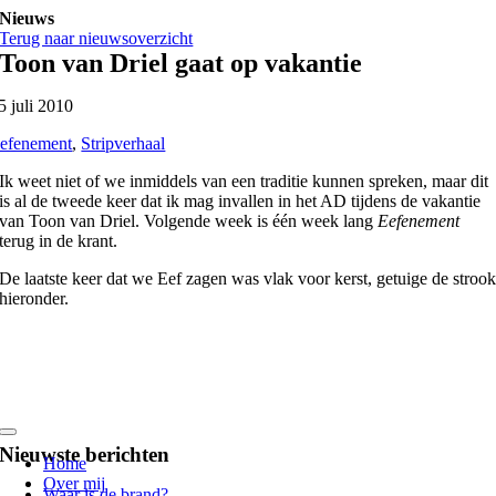
Ga
Nieuws
naar
Terug naar nieuwsoverzicht
inhoud
Toon van Driel gaat op vakantie
5 juli 2010
efenement
,
Stripverhaal
Ik weet niet of we inmiddels van een traditie kunnen spreken, maar dit
is al de tweede keer dat ik mag invallen in het AD tijdens de vakantie
van Toon van Driel. Volgende week is één week lang
Eefenement
terug in de krant.
De laatste keer dat we Eef zagen was vlak voor kerst, getuige de stroo
hieronder.
Toggle
Nieuwste berichten
Navigation
Home
Over mij
Waar is de brand?