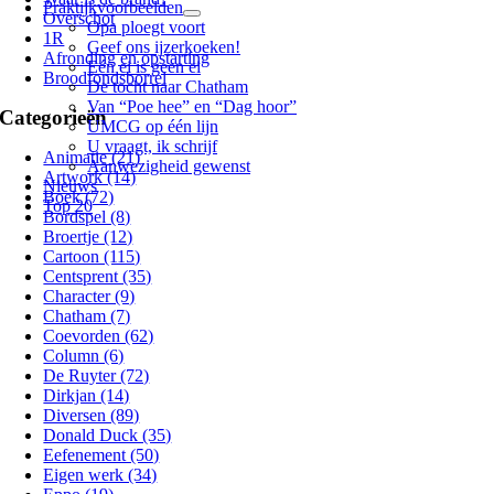
Praktijkvoorbeelden
Overschot
Opa ploegt voort
1R
Geef ons ijzerkoeken!
Afronding en opstarting
Eén ei is geen ei
Broodfondsborrel
De tocht naar Chatham
Van “Poe hee” en “Dag hoor”
Categorieën
UMCG op één lijn
U vraagt, ik schrijf
Animatie (21)
Aanwezigheid gewenst
Artwork (14)
Nieuws
Boek (72)
Top 20
Bordspel (8)
Broertje (12)
Cartoon (115)
Centsprent (35)
Character (9)
Chatham (7)
Coevorden (62)
Column (6)
De Ruyter (72)
Dirkjan (14)
Diversen (89)
Donald Duck (35)
Eefenement (50)
Eigen werk (34)