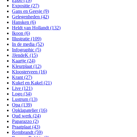
Eppo (19)
Expositie (27)
Gans en Geesje (9)
Gelegenheden (42)
Hansken (6)
Heldt van Hollandt (132)
Ikoon (6)
Illustratie (109)
In de media (52)
Infographic (5)
JJendeK (15)
Kaartje (24)
Kleurplaat (12)
Kloosterveen (16)
Krant (27)
Kukel en Kakel (21)
Live (121)
Logo (34)
Lustrum (13)
Opa (139)
Opklapatelier (16)
Oud werk (24)
Paparazzo (2)
Praatplaat (43)
Rembrandt (59)