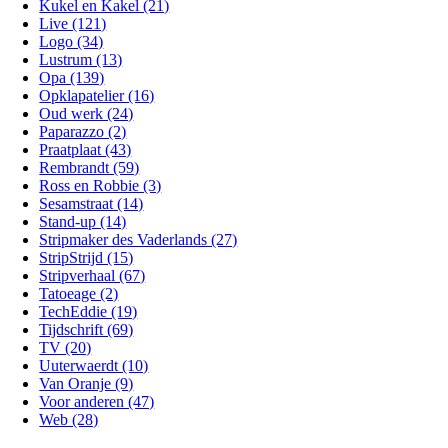
Kukel en Kakel (21)
Live (121)
Logo (34)
Lustrum (13)
Opa (139)
Opklapatelier (16)
Oud werk (24)
Paparazzo (2)
Praatplaat (43)
Rembrandt (59)
Ross en Robbie (3)
Sesamstraat (14)
Stand-up (14)
Stripmaker des Vaderlands (27)
StripStrijd (15)
Stripverhaal (67)
Tatoeage (2)
TechEddie (19)
Tijdschrift (69)
TV (20)
Uuterwaerdt (10)
Van Oranje (9)
Voor anderen (47)
Web (28)