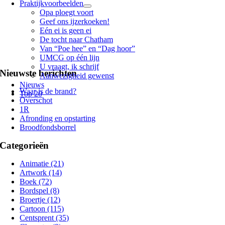
Praktijkvoorbeelden
Opa ploegt voort
Geef ons ijzerkoeken!
Eén ei is geen ei
De tocht naar Chatham
Van “Poe hee” en “Dag hoor”
UMCG op één lijn
U vraagt, ik schrijf
Nieuwste berichten
Aanwezigheid gewenst
Nieuws
Waar is de brand?
Top 20
Overschot
1R
Afronding en opstarting
Broodfondsborrel
Categorieën
Animatie (21)
Artwork (14)
Boek (72)
Bordspel (8)
Broertje (12)
Cartoon (115)
Centsprent (35)