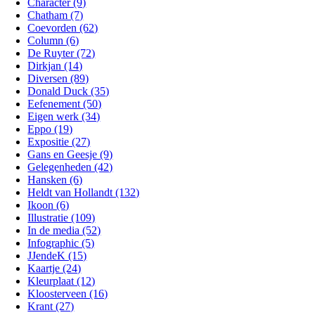
Character (9)
Chatham (7)
Coevorden (62)
Column (6)
De Ruyter (72)
Dirkjan (14)
Diversen (89)
Donald Duck (35)
Eefenement (50)
Eigen werk (34)
Eppo (19)
Expositie (27)
Gans en Geesje (9)
Gelegenheden (42)
Hansken (6)
Heldt van Hollandt (132)
Ikoon (6)
Illustratie (109)
In de media (52)
Infographic (5)
JJendeK (15)
Kaartje (24)
Kleurplaat (12)
Kloosterveen (16)
Krant (27)