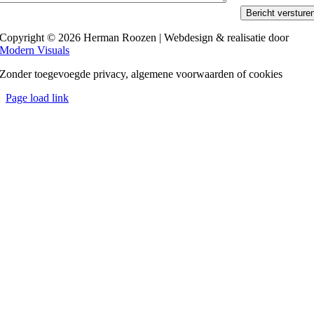
Bericht versture
Copyright © 2026 Herman Roozen | Webdesign & realisatie door
Modern Visuals
Zonder toegevoegde privacy, algemene voorwaarden of cookies
Page load link
Ga
naar
de
bovenkant