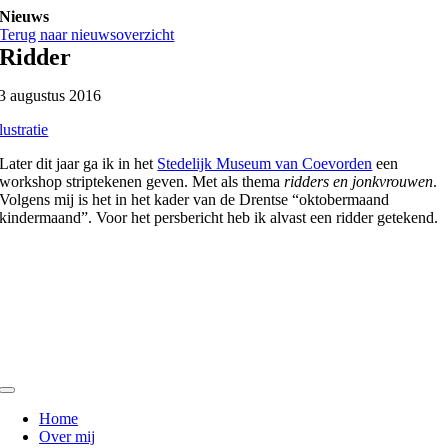
Ga
Nieuws
naar
Terug naar nieuwsoverzicht
inhoud
Ridder
3 augustus 2016
llustratie
Later dit jaar ga ik in het
Stedelijk Museum van Coevorden
een
workshop striptekenen geven. Met als thema
ridders en jonkvrouwen
.
Volgens mij is het in het kader van de Drentse “oktobermaand
kindermaand”. Voor het persbericht heb ik alvast een ridder getekend.
Toggle
Navigation
Home
Over mij