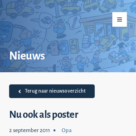
Ga
naar
Toggle
inhoud
Navigati
Home
Nieuws
Over mij
Praktijkvoorbeelden
Terug naar nieuwsoverzicht
Nieuws
Nu ook als poster
2 september 2011
Opa
Top 20