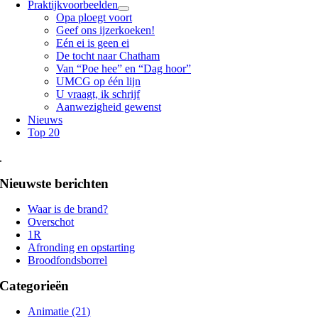
Praktijkvoorbeelden
Opa ploegt voort
Geef ons ijzerkoeken!
Eén ei is geen ei
De tocht naar Chatham
Van “Poe hee” en “Dag hoor”
UMCG op één lijn
U vraagt, ik schrijf
Aanwezigheid gewenst
Nieuws
Top 20
.
Nieuwste berichten
Waar is de brand?
Overschot
1R
Afronding en opstarting
Broodfondsborrel
Categorieën
Animatie (21)