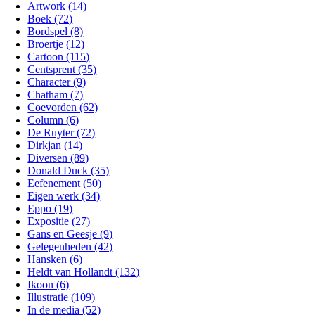
Artwork (14)
Boek (72)
Bordspel (8)
Broertje (12)
Cartoon (115)
Centsprent (35)
Character (9)
Chatham (7)
Coevorden (62)
Column (6)
De Ruyter (72)
Dirkjan (14)
Diversen (89)
Donald Duck (35)
Eefenement (50)
Eigen werk (34)
Eppo (19)
Expositie (27)
Gans en Geesje (9)
Gelegenheden (42)
Hansken (6)
Heldt van Hollandt (132)
Ikoon (6)
Illustratie (109)
In de media (52)