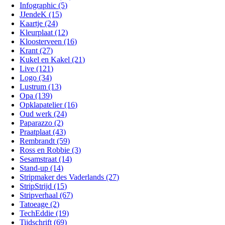
Infographic (5)
JJendeK (15)
Kaartje (24)
Kleurplaat (12)
Kloosterveen (16)
Krant (27)
Kukel en Kakel (21)
Live (121)
Logo (34)
Lustrum (13)
Opa (139)
Opklapatelier (16)
Oud werk (24)
Paparazzo (2)
Praatplaat (43)
Rembrandt (59)
Ross en Robbie (3)
Sesamstraat (14)
Stand-up (14)
Stripmaker des Vaderlands (27)
StripStrijd (15)
Stripverhaal (67)
Tatoeage (2)
TechEddie (19)
Tijdschrift (69)