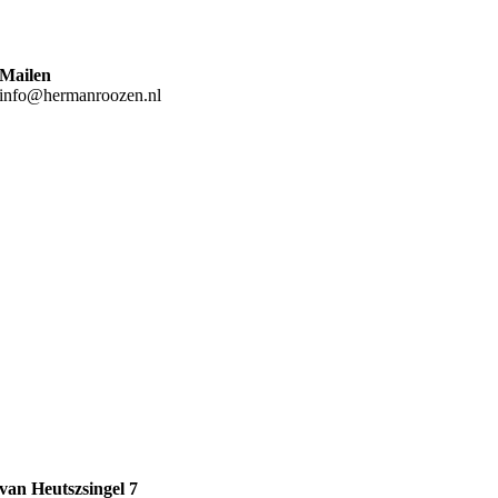
Mailen
info@hermanroozen.nl
van Heutszsingel 7