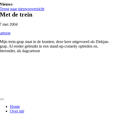
Ga
Nieuws
naar
Terug naar nieuwsoverzicht
inhoud
Met de trein
7 mei 2004
artoon
Mijn trein-grap staat in de kranten, deze keer uitgevoerd als Dirkjan-
grap. Al eerder gebruikt in een stand-up-comedy optreden en,
hieronder, als dagcartoon
Toggle
Navigation
Home
Over mij