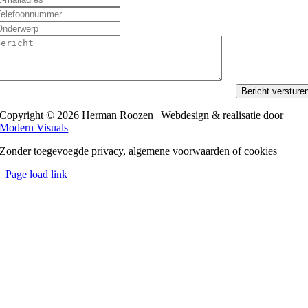
Bericht versture
Copyright © 2026 Herman Roozen | Webdesign & realisatie door
Modern Visuals
Zonder toegevoegde privacy, algemene voorwaarden of cookies
Page load link
Ga
naar
de
bovenkant