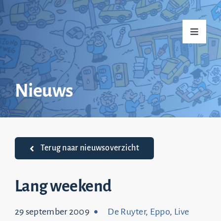
Ga
naar
Toggle
inhoud
Navigati
Home
Nieuws
Over mij
Praktijkvoorbeelden
Terug naar nieuwsoverzicht
Nieuws
Lang weekend
29 september 2009
De Ruyter
,
Eppo
,
Live
Top 20