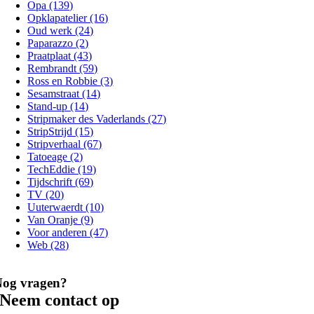
Opa (139)
Opklapatelier (16)
Oud werk (24)
Paparazzo (2)
Praatplaat (43)
Rembrandt (59)
Ross en Robbie (3)
Sesamstraat (14)
Stand-up (14)
Stripmaker des Vaderlands (27)
StripStrijd (15)
Stripverhaal (67)
Tatoeage (2)
TechEddie (19)
Tijdschrift (69)
TV (20)
Uuterwaerdt (10)
Van Oranje (9)
Voor anderen (47)
Web (28)
Nog vragen?
Neem contact op