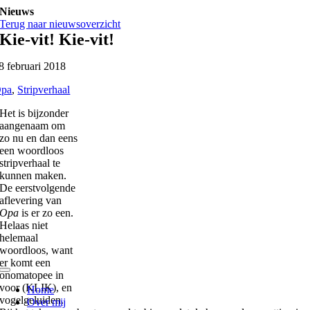
Ga
Nieuws
naar
Terug naar nieuwsoverzicht
inhoud
Kie-vit! Kie-vit!
8 februari 2018
pa
,
Stripverhaal
Het is bijzonder
aangenaam om
zo nu en dan eens
een woordloos
stripverhaal te
kunnen maken.
De eerstvolgende
aflevering van
Opa
is er zo een.
Helaas niet
helemaal
woordloos, want
er komt een
onomatopee in
Toggle
Navigation
voor (KLIK), en
Home
vogelgeluiden.
Over mij