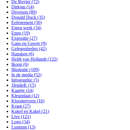
De Ruyter (72)
Dirkjan (14)
Diversen (89)
Donald Duck (35)
Eefenement (50)
Eigen werk (34)
Eppo (19)
Expositie (27)
Gans en Geesje (9)
Gelegenheden (42)
Hansken (6)
Heldt van Hollandt (132)
Ikoon (6)
Illustratie (109)
In de media (52)
Infographic (5)
JJendeK (15)
Kaartje (24)
Kleurplaat (12)
Kloosterveen (16)
Krant (27)
Kukel en Kakel (21)
Live (121)
Logo (34)
Lustrum (13)