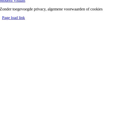
Modern Visuals
Zonder toegevoegde privacy, algemene voorwaarden of cookies
Page load link
Ga
naar
de
bovenkant