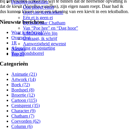
Bij het tekenen schoot me wel te binnen dat de heersende opvatting is
Praktijkvoorbeelden
dat de kievit (Vanellus vanellus), zijn eigen naam roept. Daar had ik
Opa ploegt voort
dus kunnen kiezen voor een tekening van een kievit in een tekstballon.
Geef ons ijzerkoeken!
Eén ei is geen ei
Nieuwste berichten
De tocht naar Chatham
Van “Poe hee” en “Dag hoor”
Waar is de brand?
UMCG op één lijn
Overschot
U vraagt, ik schrijf
1R
Aanwezigheid gewenst
Afronding en opstarting
Nieuws
Broodfondsborrel
Top 20
Categorieën
Animatie (21)
Artwork (14)
Boek (72)
Bordspel (8)
Broertje (12)
Cartoon (115)
Centsprent (35)
Character (9)
Chatham (7)
Coevorden (62)
Column (6)