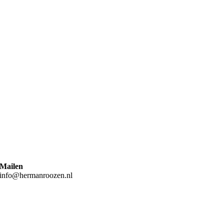
Mailen
info@hermanroozen.nl