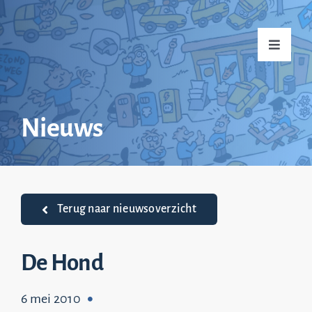
Ga
naar
Toggle
inhoud
Navigati
Home
Nieuws
Over mij
Praktijkvoorbeelden
Terug naar nieuwsoverzicht
Nieuws
De Hond
6 mei 2010
Top 20