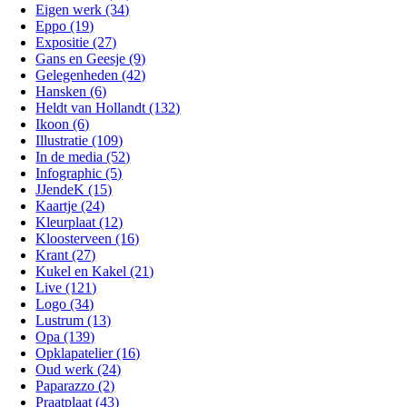
Eigen werk (34)
Eppo (19)
Expositie (27)
Gans en Geesje (9)
Gelegenheden (42)
Hansken (6)
Heldt van Hollandt (132)
Ikoon (6)
Illustratie (109)
In de media (52)
Infographic (5)
JJendeK (15)
Kaartje (24)
Kleurplaat (12)
Kloosterveen (16)
Krant (27)
Kukel en Kakel (21)
Live (121)
Logo (34)
Lustrum (13)
Opa (139)
Opklapatelier (16)
Oud werk (24)
Paparazzo (2)
Praatplaat (43)