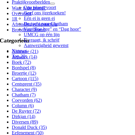
Praktijkvoorbeelden
Opa ploegt voort
Waar is de brand?
Geef ons ijzerkoeken!
Overschot
Eén ei is geen ei
1R
De tocht naar Chatham
Afronding en opstarting
Van “Poe hee” en “Dag hoor”
Broodfondsborrel
UMCG op één lijn
Categorieën
U vraagt, ik schrijf
Aanwezigheid gewenst
Nieuws
Animatie (21)
Top 20
Artwork (14)
Boek (72)
Bordspel (8)
Broertje (12)
Cartoon (115)
Centsprent (35)
Character (9)
Chatham (7)
Coevorden (62)
Column (6)
De Ruyter (72)
Dirkjan (14)
Diversen (89)
Donald Duck (35)
Eefenement (50)