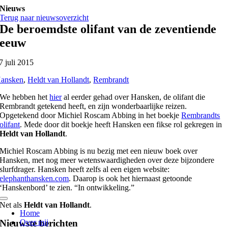
Ga
Nieuws
naar
Terug naar nieuwsoverzicht
inhoud
De beroemdste olifant van de zeventiende
eeuw
7 juli 2015
ansken
,
Heldt van Hollandt
,
Rembrandt
We hebben het
hier
al eerder gehad over Hansken, de olifant die
Rembrandt getekend heeft, en zijn wonderbaarlijke reizen.
Opgetekend door Michiel Roscam Abbing in het boekje
Rembrandts
olifant
. Mede door dit boekje heeft Hansken een fikse rol gekregen in
Heldt van Hollandt
.
Michiel Roscam Abbing is nu bezig met een nieuw boek over
Hansken, met nog meer wetenswaardigheden over deze bijzondere
slurfdrager. Hansken heeft zelfs al een eigen website:
elephanthansken.com
. Daarop is ook het hiernaast getoonde
‘Hanskenbord’ te zien. “In ontwikkeling.”
Toggle
Net als
Heldt van Hollandt
.
Navigation
Home
Nieuwste berichten
Over mij