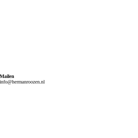
Mailen
info@hermanroozen.nl