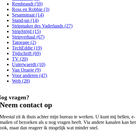
Rembrandt (59)
Ross en Robbie (3)
Sesamstraat (14)
Stand-up (14)
Stripmaker des Vaderlands (27)
StripStrijd (15)
Stripverhaal (67)
Tatoeage (2)
TechEddie (19)
Tijdschrift (69)
TV (20)
Uuterwaerdt (10)
Van Oranje (9)
Voor anderen (47)
Web (28)
Nog vragen?
Neem contact op
Meestal zit ik thuis achter mijn bureau te werken. U kunt mij bellen, e-
mailen of bezoeken als u nog vragen heeft. Via andere kanalen kan het
ook, maar dan reageer ik mogelijk wat minder snel.