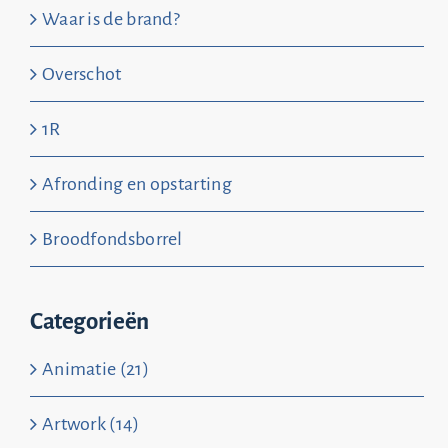
Waar is de brand?
Overschot
1R
Afronding en opstarting
Broodfondsborrel
Categorieën
Animatie (21)
Artwork (14)