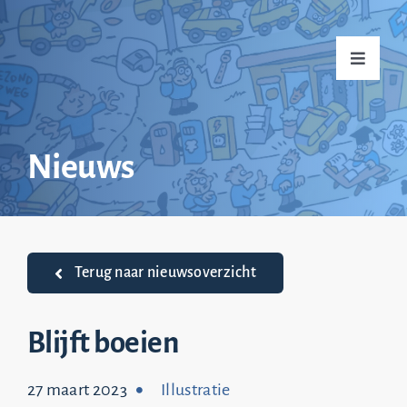
Ga
naar
Toggle
inhoud
Navigati
Home
Nieuws
Over mij
Praktijkvoorbeelden
Terug naar nieuwsoverzicht
Nieuws
Blijft boeien
27 maart 2023
Illustratie
Top 20