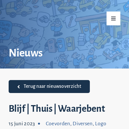
Ga
naar
Toggle
inhoud
Navigati
Home
Nieuws
Over mij
Praktijkvoorbeelden
Terug naar nieuwsoverzicht
Nieuws
Blijf | Thuis | Waarjebent
15 juni 2023
Coevorden
,
Diversen
,
Logo
Top 20